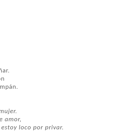
ñar.
ón
ampán.
mujer.
e amor,
estoy loco por privar.