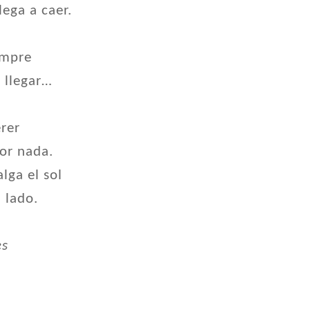
lega a caer.
empre
 llegar…
rer
or nada.
lga el sol
 lado.
es
s